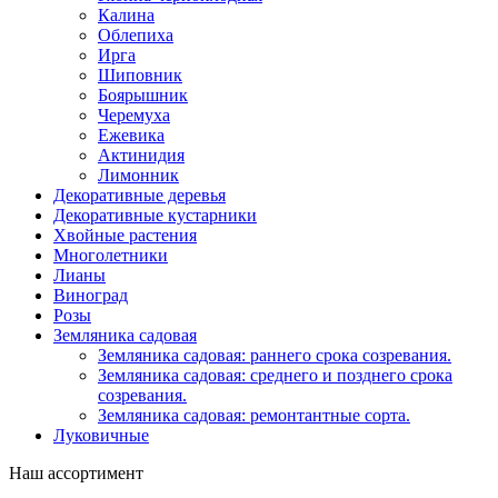
Калина
Облепиха
Ирга
Шиповник
Боярышник
Черемуха
Ежевика
Актинидия
Лимонник
Декоративные деревья
Декоративные кустарники
Хвойные растения
Многолетники
Лианы
Виноград
Розы
Земляника садовая
Земляника садовая: раннего срока созревания.
Земляника садовая: среднего и позднего срока
созревания.
Земляника садовая: ремонтантные сорта.
Луковичные
Наш ассортимент