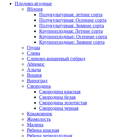
Плодово-ягодные
Яблоня
Полукультурная: летние сорта
Полукультурная: Осенние сорта
Полукультурная: Зимние сорта
Крупноплодная: Летние сорта
Крупноплодные: Осенние сорта
Крупноплодные: Зимние сорта
Груша
Слива
Сливово-вишневый гибрид
Абрикос
Алыча
Вишня
Виноград
Смородина
Смородина красная
Смородина белая
Смородина золотистая
Смородина черная
Крыжовник
Жимолость
Малина
Рябина красная
Рябина черноплодная