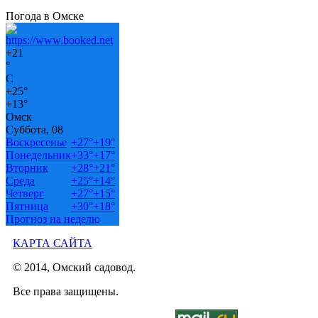
Погода в Омске
+
21
°
C
+
25°
+
13°
Омск
Суббота, 08
Воскресенье
+
27°
+
19°
Понедельник
+
33°
+
17°
Вторник
+
28°
+
21°
Среда
+
25°
+
14°
Четверг
+
27°
+
15°
Пятница
+
30°
+
18°
Прогноз на неделю
КАРТА САЙТА
© 2014, Омский садовод.
Все права защищены.