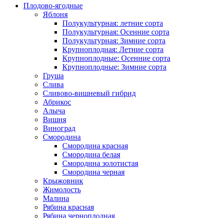
Плодово-ягодные
Яблоня
Полукультурная: летние сорта
Полукультурная: Осенние сорта
Полукультурная: Зимние сорта
Крупноплодная: Летние сорта
Крупноплодные: Осенние сорта
Крупноплодные: Зимние сорта
Груша
Слива
Сливово-вишневый гибрид
Абрикос
Алыча
Вишня
Виноград
Смородина
Смородина красная
Смородина белая
Смородина золотистая
Смородина черная
Крыжовник
Жимолость
Малина
Рябина красная
Рябина черноплодная