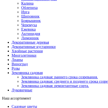
Калина
Облепиха
Ирга
Шиповник
Боярышник
Черемуха
Ежевика
Актинидия
Лимонник
Декоративные деревья
Декоративные кустарники
Хвойные растения
Многолетники
Лианы
Виноград
Розы
Земляника садовая
Земляника садовая: раннего срока созревания.
Земляника садовая: среднего и позднего срока созре
Земляника садовая: ремонтантные сорта.
Луковичные
Наш ассортимент
Садовые цветы