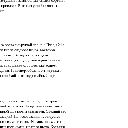
цветущими, взаимоопыляемыми сортами.
е прививки. Высокая устойчивость к
ию.
го роста с округлой кроной. Плоды 24 г.,
о кисло-сладкого вкуса. Косточка
ия на 3-4 год после посадки.
ых посадках с другими одновременно
лодоношение хорошее, ежегодное.
едняя. Транспортабельность хорошая.
мостойкий, высокоурожайный сорт.
еднерослое, вырастает до 3 метров
тамб короткий. Плоды алычи овальные,
юшной шов почти незаметен. Средний вес
-сладкий. При созревании чувствуется
анжевым оттенком. Кожица тонкая, со
ими волокнами, жёлтого цвета. Косточка