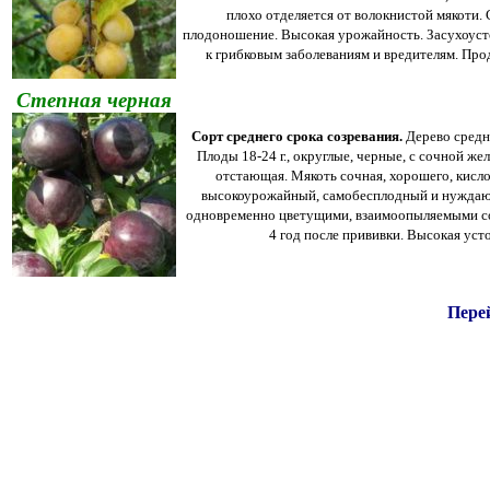
плохо отделяется от волокнистой мякоти.
плодоношение. Высокая урожайность. Засухоуст
к грибковым заболеваниям и вредителям. Пр
Степная черная
Сорт среднего срока созревания.
Дерево средн
Плоды 18-24 г., округлые, черные, с сочной ж
отстающая. Мякоть сочная, хорошего, кисло
высокоурожайный, самобесплодный и нуждают
одновременно цветущими, взаимоопыляемыми со
4 год после прививки. Высокая уст
Пере