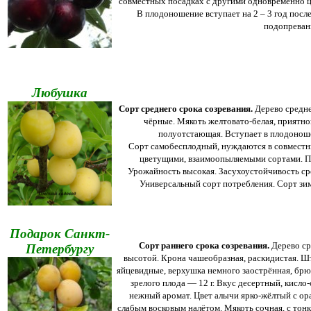
совместных посадках с другими одновременно 
В плодоношение вступает на 2 – 3 год посл
подопреван
Любушка
Сорт среднего срока созревания.
Дерево средне
чёрные. Мякоть желтовато-белая, приятног
полуотстающая. Вступает в плодоношен
Сорт самобесплодный, нуждаются в совместн
цветущими, взаимоопыляемыми сортами. П
Урожайность высокая. Засухоустойчивость ср
Универсальный сорт потребления. Сорт зи
Подарок Санкт-
Сорт раннего срока созревания.
Дерево ср
Петербургу
высотой. Крона чашеобразная, раскидистая. Ш
яйцевидные, верхушка немного заострённая, бр
зрелого плода — 12 г. Вкус десертный, кисло
нежный аромат. Цвет алычи ярко-жёлтый с ор
слабым восковым налётом. Мякоть сочная, с тонк