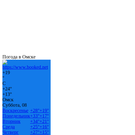
Погода в Омске
+
19
°
C
+
24°
+
13°
Омск
Суббота, 08
Воскресенье
+
28°
+
19°
Понедельник
+
33°
+
17°
Вторник
+
34°
+
21°
Среда
+
25°
+
16°
Четверг
+
27°
+
15°