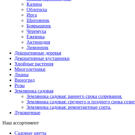
Калина
Облепиха
Ирга
Шиповник
Боярышник
Черемуха
Ежевика
Актинидия
Лимонник
Декоративные деревья
Декоративные кустарники
Хвойные растения
Многолетники
Лианы
Виноград
Розы
Земляника садовая
Земляника садовая: раннего срока созревания.
Земляника садовая: среднего и позднего срока созре
Земляника садовая: ремонтантные сорта.
Луковичные
Наш ассортимент
Садовые цветы