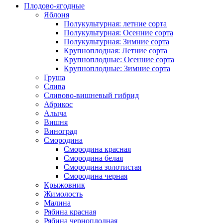
Плодово-ягодные
Яблоня
Полукультурная: летние сорта
Полукультурная: Осенние сорта
Полукультурная: Зимние сорта
Крупноплодная: Летние сорта
Крупноплодные: Осенние сорта
Крупноплодные: Зимние сорта
Груша
Слива
Сливово-вишневый гибрид
Абрикос
Алыча
Вишня
Виноград
Смородина
Смородина красная
Смородина белая
Смородина золотистая
Смородина черная
Крыжовник
Жимолость
Малина
Рябина красная
Рябина черноплодная