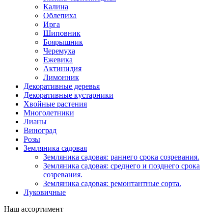
Калина
Облепиха
Ирга
Шиповник
Боярышник
Черемуха
Ежевика
Актинидия
Лимонник
Декоративные деревья
Декоративные кустарники
Хвойные растения
Многолетники
Лианы
Виноград
Розы
Земляника садовая
Земляника садовая: раннего срока созревания.
Земляника садовая: среднего и позднего срока
созревания.
Земляника садовая: ремонтантные сорта.
Луковичные
Наш ассортимент