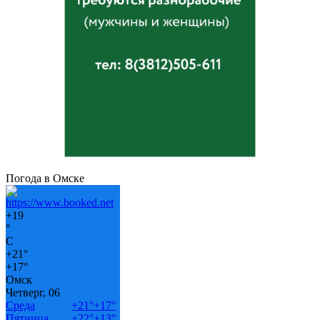
Погода в Омске
+
19
°
C
+
21°
+
17°
Омск
Четверг, 06
Среда
+
21°
+
17°
Пятница
+
22°
+
13°