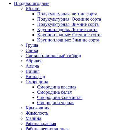
Плодово-ягодные
Яблоня
Полукультурная: летние сорта
Полукультурная: Осенние сорта
Полукультурная: Зимние сорта
Крупноплодная: Летние сорта
Крупноплодные: Осенние сорта
Крупноплодные: Зимние сорта
Груша
Слива
Сливово-вишневый гибрид
Абрикос
Алыча
Вишня
Виноград
Смородина
Смородина красная
Смородина белая
Смородина золотистая
Смородина черная
Крыжовник
Жимолость
Малина
Рябина красная
Рябина черноплодная