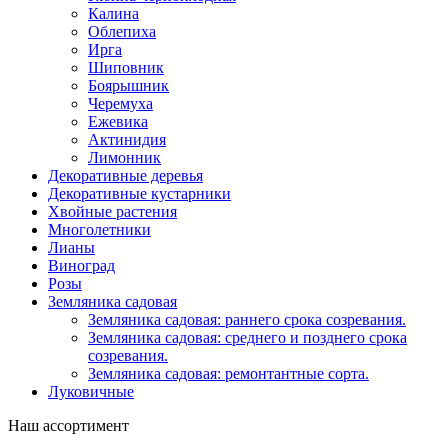
Калина
Облепиха
Ирга
Шиповник
Боярышник
Черемуха
Ежевика
Актинидия
Лимонник
Декоративные деревья
Декоративные кустарники
Хвойные растения
Многолетники
Лианы
Виноград
Розы
Земляника садовая
Земляника садовая: раннего срока созревания.
Земляника садовая: среднего и позднего срока
созревания.
Земляника садовая: ремонтантные сорта.
Луковичные
Наш ассортимент