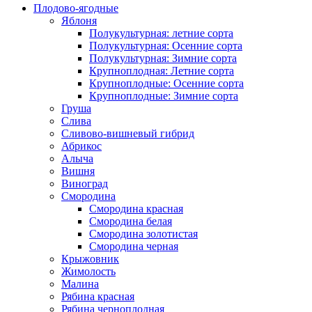
Плодово-ягодные
Яблоня
Полукультурная: летние сорта
Полукультурная: Осенние сорта
Полукультурная: Зимние сорта
Крупноплодная: Летние сорта
Крупноплодные: Осенние сорта
Крупноплодные: Зимние сорта
Груша
Слива
Сливово-вишневый гибрид
Абрикос
Алыча
Вишня
Виноград
Смородина
Смородина красная
Смородина белая
Смородина золотистая
Смородина черная
Крыжовник
Жимолость
Малина
Рябина красная
Рябина черноплодная