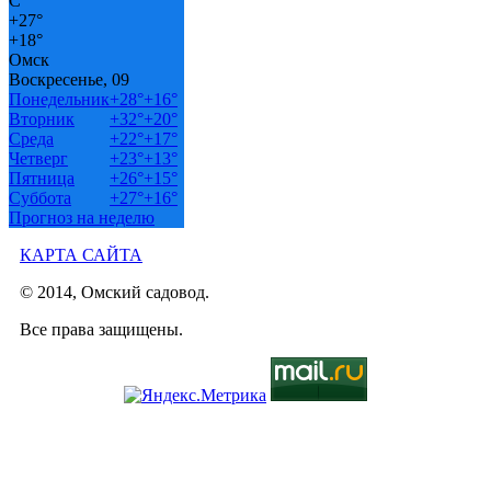
C
+
27°
+
18°
Омск
Воскресенье, 09
Понедельник
+
28°
+
16°
Вторник
+
32°
+
20°
Среда
+
22°
+
17°
Четверг
+
23°
+
13°
Пятница
+
26°
+
15°
Суббота
+
27°
+
16°
Прогноз на неделю
КАРТА САЙТА
© 2014, Омский садовод.
Все права защищены.