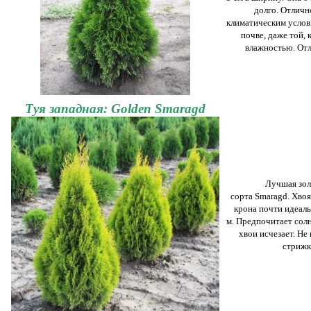
долго. Отличн
климатическим услов
почве, даже той,
влажностью. Отл
Туя западная: Golden Smaragd
Лучшая зол
сорта Smaragd. Хвоя
крона почти идеаль
м. Предпочитает солн
хвои исчезает. Не
стрижк