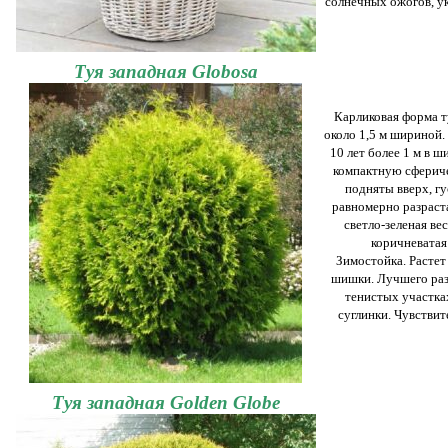
солнечных ожогов, у
Туя западная Globosa
Карликовая форма ту
около 1,5 м шириной.
10 лет более 1 м в 
компактную сфериче
подняты вверх, г
равномерно разраст
светло-зеленая вес
коричневатая
Зимостойка. Растет
шишки. Лучшего раз
тенистых участка
суглинки. Чувствит
Туя западная Golden Globe