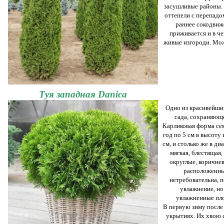
засушливые районы.
оттепели с перепадо
раннее сокодвиж
приживается и в че
живые изгороди. Може
Туя западная Danica
Одно из красивейши
сада, сохраняюще
Карликовая форма сем
год по 5 см в высоту
см, и столько же в ди
мягкая, блестящая,
округлые, коричнев
расположенные
нетребовательна, 
увлажнение, но
увлажненные пло
В первую зиму после
укрытиях. Их хвою с