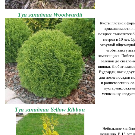
Туя западная Woodwardii
Кусты плотной форм
приживаемости и 
позднее становится б
метров в 10 лет. О
округлой яйцевидно
чтобы выступать
композициях. Побеги 
зеленой до светло-
шишки. Любит влажны
Вудварди, как и друг
два после посадки м
и ранневесенних с
кустарник, сажен
мешковину следует 
Туя западная Yellow Ribbon
Небольшое хвойное
медленно. В 15 лет д