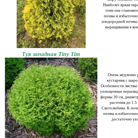
Наиболее яркая окра
тени она становит
почвы и избыточно
плодородной почвы.
выращивания в кон
Туя западная Tiny Tim
Очень медленно 
кустарник с шаро
Особенности листвы 
уплощенные перьевидн
формы 30 см, диамет
растения до 1.5 
Светолюбива. К почв
почвы и избыточное
достаточно ув