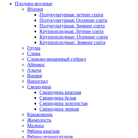
Плодово-ягодные
Яблоня
Полукультурная: летние сорта
Полукультурная: Осенние сорта
Полукультурная: Зимние сорта
Крупноплодная: Летние сорта
Крупноплодные: Осенние сорта
Крупноплодные: Зимние сорта
Груша
Слива
Сливово-вишневый гибрид
Абрикос
Алыча
Вишня
Виноград
Смородина
Смородина красная
Смородина белая
Смородина золотистая
Смородина черная
Крыжовник
Жимолость
Малина
Рябина красная
Рябина черноплодная