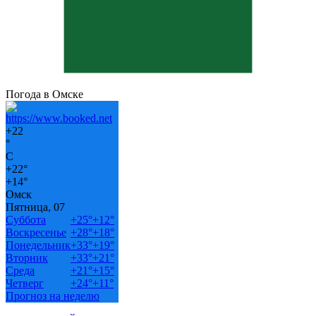
Погода в Омске
+
22
°
C
+
22°
+
14°
Омск
Пятница, 07
Суббота
+
25°
+
12°
Воскресенье
+
28°
+
18°
Понедельник
+
33°
+
19°
Вторник
+
33°
+
21°
Среда
+
21°
+
15°
Четверг
+
24°
+
11°
Прогноз на неделю