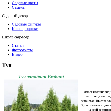
Садовые цветы
Семена
Садовый декор
Садовые фигуры
Кашпо, горшки
Школа садовода
Статьи
Фотоотчёты
Видео
Туя
Туя западная Brabant
Имеет колонновидн
часто опускается 
ветвистая. Высота эт
3,5 м. Является цен
на всей террито