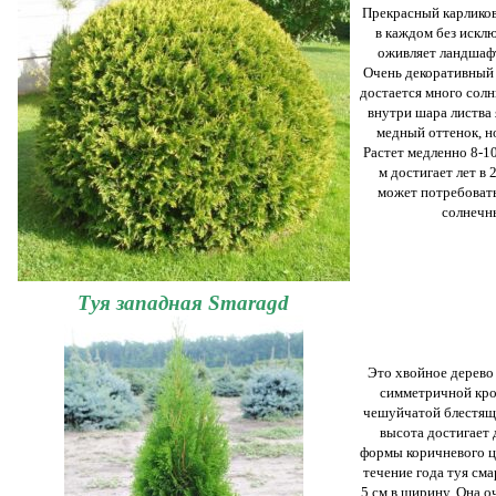
Прекрасный карликов
в каждом без искл
оживляет ландшафт
Очень декоративный 
достается много солн
внутри шара листва 
медный оттенок, но
Растет медленно 8-10
м достигает лет в 
может потребовать
солнечны
Туя западная Smaragd
Это хвойное дерево 
симметричной крон
чешуйчатой блестяще
высота достигает
формы коричневого цв
течение года туя сма
5 см в ширину. Она о