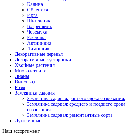
Калина
Облепиха
Ирга
Шиповник
Боярышник
Черемуха
Ежевика
Актинидия
Лимонник
Декоративные деревья
Декоративные кустарники
Хвойные растения
Многолетники
Лианы
Виноград
Розы
Земляника садовая
Земляника садовая: раннего срока созревания.
Земляника садовая: среднего и позднего срока
созревания.
Земляника садовая: ремонтантные сорта.
Луковичные
Наш ассортимент