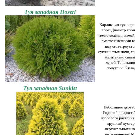
Туя западная Hoseri
Карликовая туя шар
сорт. Диаметр крон
темно-зеленая, зимой 
вместе с мелкими в
засухе, ветроуст
суглинистых почв, х
желательно связы
лучей. Теневынос
полутени. К пл
Туя западная Sunkist
Небольшое дерево
Годовой прирост 5
взрослого растения
крупный кустарн
вертикальными ве
закрученными. Мо