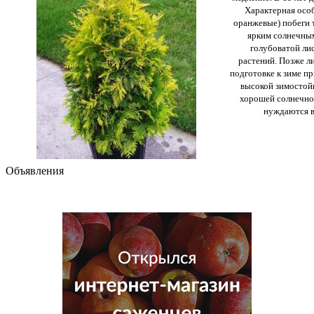
Характерная особ
оранжевые) побеги 
ярким солнечным
голубоватой ли
растений. Позже ли
подготовке к зиме п
высокой зимостой
хорошей солнечно
нуждаются в
Объявления