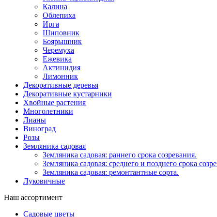
Калина
Облепиха
Ирга
Шиповник
Боярышник
Черемуха
Ежевика
Актинидия
Лимонник
Декоративные деревья
Декоративные кустарники
Хвойные растения
Многолетники
Лианы
Виноград
Розы
Земляника садовая
Земляника садовая: раннего срока созревания.
Земляника садовая: среднего и позднего срока созре
Земляника садовая: ремонтантные сорта.
Луковичные
Наш ассортимент
Садовые цветы