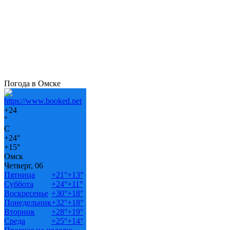
Погода в Омске
+
24
°
C
+
24°
+
15°
Омск
Четверг, 06
Пятница
+
21°
+
13°
Суббота
+
24°
+
11°
Воскресенье
+
30°
+
18°
Понедельник
+
32°
+
18°
Вторник
+
28°
+
19°
Среда
+
25°
+
14°