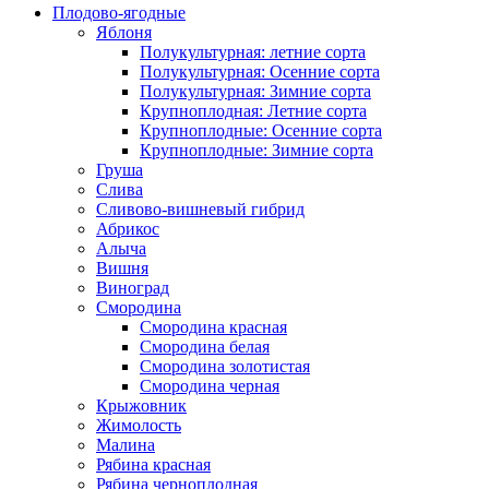
Плодово-ягодные
Яблоня
Полукультурная: летние сорта
Полукультурная: Осенние сорта
Полукультурная: Зимние сорта
Крупноплодная: Летние сорта
Крупноплодные: Осенние сорта
Крупноплодные: Зимние сорта
Груша
Слива
Сливово-вишневый гибрид
Абрикос
Алыча
Вишня
Виноград
Смородина
Смородина красная
Смородина белая
Смородина золотистая
Смородина черная
Крыжовник
Жимолость
Малина
Рябина красная
Рябина черноплодная