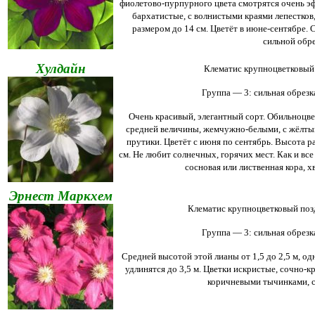
фиолетово-пурпурного цвета смотрятся очень эф
бархатистые, с волнистыми краями лепестков
размером до 14 см. Цветёт в июне-сентябре. 
сильной обре
Хулдайн
Клематис крупноцветковый 
Группа — 3: сильная обрезка
Очень красивый, элегантный сорт. Обильноцв
средней величины, жемчужно-белыми, с жёлты
прутики. Цветёт с июня по сентябрь. Высота ра
см.
Не любит солнечных, горячих мест. Как и вс
сосновая или лиственная кора, х
Эрнест Маркхем
Клематис крупноцветковый поз
Группа — 3: сильная обрезка
Средней высотой этой лианы от 1,5 до 2,5 м, о
удлинятся до 3,5 м.
Цветки искристые, сочно-кр
коричневыми тычинками, с