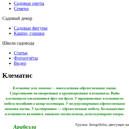
Садовые цветы
Семена
Садовый декор
Садовые фигуры
Кашпо, горшки
Школа садовода
Статьи
Фотоотчёты
Видео
Клематис
Клематис или ломонос – многолетняя одревесневшая лиана.
Существуют мелкоцветные и крупноцветные клематисы. Виды
клематисов отличаются друг от друга. У травянистых клематисов
побеги погибают в конце вегетации. У полукустарников одревесневшая
нижняя часть. У кустарников — одревесневшие побеги. Большинство
клематисов являются лианами-листолазами, использующими опоры.
Группа: Integrifolia, цветущие н
Арабелла