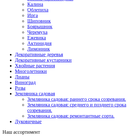
Калина
Облепиха
Ирга
Шиповник
Боярышник
Черемуха
Ежевика
Актинидия
Лимонник
Декоративные деревья
Декоративные кустарники
Хвойные растения
Многолетники
Лианы
Виноград
Розы
Земляника садовая
Земляника садовая: раннего срока созревания.
Земляника садовая: среднего и позднего срока
созревания.
Земляника садовая: ремонтантные сорта.
Луковичные
Наш ассортимент