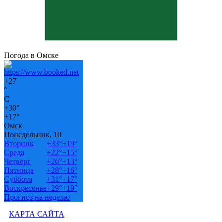
Погода в Омске
+
27
°
C
+
30°
+
17°
Омск
Понедельник, 10
Вторник
+
33°
+
19°
Среда
+
22°
+
15°
Четверг
+
26°
+
13°
Пятница
+
28°
+
16°
Суббота
+
31°
+
17°
Воскресенье
+
29°
+
19°
Прогноз на неделю
КАРТА САЙТА