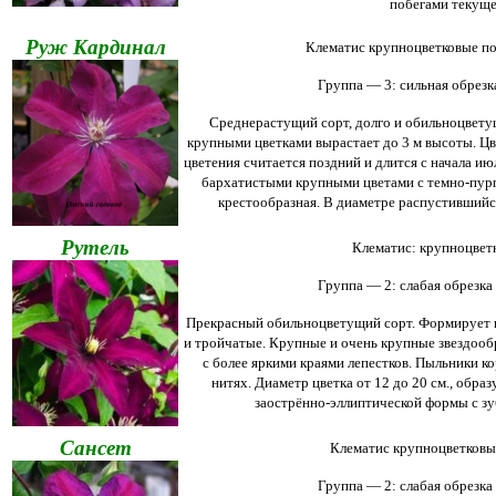
побегами текуще
Руж Кардинал
Клематис крупноцветковые по
Группа — 3: сильная обрезка
Среднерастущий сорт, долго и обильноцвету
крупными цветками вырастает до 3 м высоты. Цв
цветения считается поздний и длится с начала ию
бархатистыми крупными цветами с темно-пур
крестообразная. В диаметре распустившийся
Рутель
Клематис: крупноцвет
Группа — 2: слабая обрезка 
Прекрасный обильноцветущий сорт. Формирует по
и тройчатые.
Крупные и очень крупные звездооб
с более яркими краями лепестков. Пыльники 
нитях. Диаметр цветка от 12 до 20 см., образ
заострённо-эллиптической формы с з
Сансет
Клематис крупноцветковы
Группа — 2: слабая обрезка 