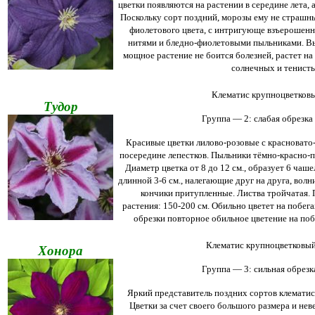
цветки появляются на растении в середине лета, 
Поскольку сорт поздний, морозы ему не страшны
фиолетового цвета, с интригующе взъерошенн
нитями и бледно-фиолетовыми пыльниками. Выс
мощное растение не боится болезней, растет на
солнечных и тенисты
Клематис крупноцветковы
Тудор
Группа — 2: слабая обрезка 
Красивые цветки лилово-розовые с красноват
посередине лепестков. Пыльники тёмно-красно-
Диаметр цветка от 8 до 12 см., образует 6 чаше
длинной 3-6 см., налегающие друг на друга, волн
кончики притупленные. Листва тройчатая. 
растения: 150-200 см. Обильно цветет на побега
обрезки повторное обильное цветение на побе
Клематис крупноцветковый
Хонора
Группа — 3: сильная обрезка
Яркий представитель поздних сортов клематис
Цветки за счет своего большого размера и не