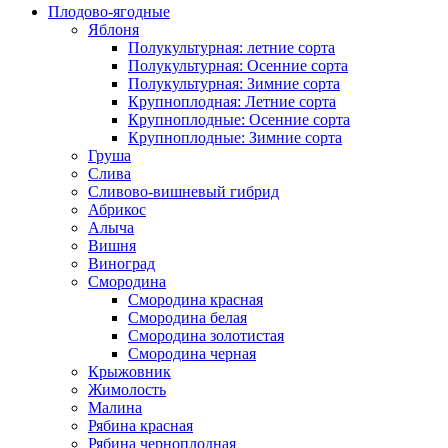
Плодово-ягодные
Яблоня
Полукультурная: летние сорта
Полукультурная: Осенние сорта
Полукультурная: Зимние сорта
Крупноплодная: Летние сорта
Крупноплодные: Осенние сорта
Крупноплодные: Зимние сорта
Груша
Слива
Сливово-вишневый гибрид
Абрикос
Алыча
Вишня
Виноград
Смородина
Смородина красная
Смородина белая
Смородина золотистая
Смородина черная
Крыжовник
Жимолость
Малина
Рябина красная
Рябина черноплодная