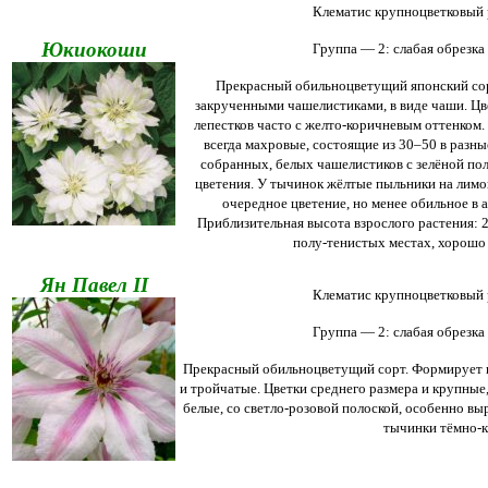
Клематис крупноцветковый
Юкиокоши
Группа — 2: слабая обрезка 
Прекрасный обильноцветущий японский сор
закрученными чашелистиками, в виде чаши. Цв
лепестков часто с желто-коричневым оттенком.
всегда махровые, состоящие из 30–50 в разн
собранных, белых чашелистиков с зелёной пол
цветения. У тычинок жёлтые пыльники на лимо
очередное цветение, но менее обильное в 
Приблизительная высота взрослого растения: 
полу-тенистых местах, хорошо
Ян Павел II
Клематис крупноцветковый р
Группа — 2: слабая обрезка 
Прекрасный обильноцветущий сорт. Формирует по
и тройчатые. Цветки среднего размера и крупные,
белые, со светло-розовой полоской, особенно вы
тычинки тёмно-к