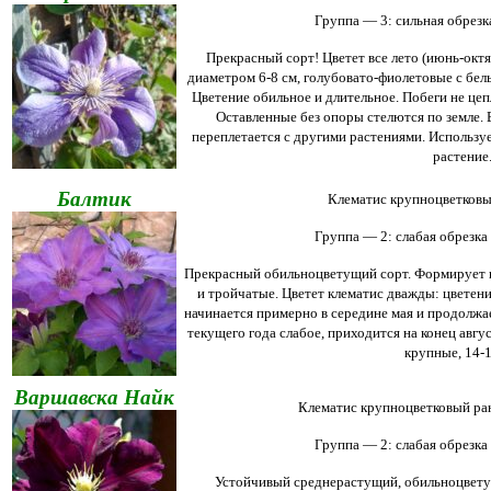
Группа — 3: сильная обрезка
Прекрасный сорт! Цветет все лето (июнь-октя
диаметром 6-8 см, голубовато-фиолетовые с бе
Цветение обильное и длительное. Побеги не цеп
Оставленные без опоры стелются по земле. 
переплетается с другими растениями. Использу
растение
Балтик
Клематис крупноцветковы
Группа — 2: слабая обрезка 
Прекрасный обильноцветущий сорт. Формирует по
и тройчатые. Цветет клематис дважды: цветени
начинается примерно в середине мая и продолжае
текущего года слабое, приходится на конец авгу
крупные, 14-1
Варшавска Найк
Клематис крупноцветковый ра
Группа — 2: слабая обрезка 
Устойчивый среднерастущий, обильноцветущ