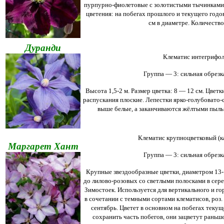
пурпурно-фиолетовые с золотистыми тычинками,
цветения: на побегах прошлого и текущего годов
см в диаметре. Количество
Дуранди
Клематис интегрифол
Группа — 3: сильная обрезка
Высота 1,5-2 м. Размер цветка: 8 — 12 см. Цвет
распускания плоские. Лепестки ярко-голубовато-
выше белые, а заканчиваются жёлтыми пыльн
Клематис крупноцветковый (к
Маргарет Хант
Группа — 3: сильная обрезка
Крупные звездообразные цветки, диаметром 13-1
до лилово-розовых со светлыми полосками в сере
Зимостоек. Используется для вертикального и го
в сочетании с темными сортами клематисов, роз. 
сентябрь. Цветет в основном на побегах текущ
сохранить часть побегов, они зацветут раньш