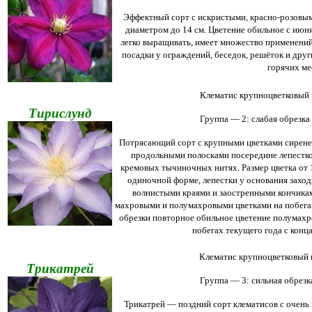
Эффектный сорт с искристыми, красно-розовым
диаметром до 14 см. Цветение обильное с июня
легко выращивать, имеет множество применений
посадки у ограждений, беседок, решёток и дру
горячих ме
Клематис крупноцветковый 
Тирислунд
Группа — 2: слабая обрезка 
Потрясающий сорт с крупными цветками сиренев
продольными полосками посередине лепестко
кремовых тычиночных нитях. Размер цветка от 1
одиночной форме, лепестки у основания заход
волнистыми краями и заостренными кончиками
махровыми и полумахровыми цветками на побегах
обрезки повторное обильное цветение полумах
побегах текущего года c конца
Клематис крупноцветковый 
Трикатрей
Группа — 3: сильная обрезка
Трикатрей — поздний сорт клематисов с очень