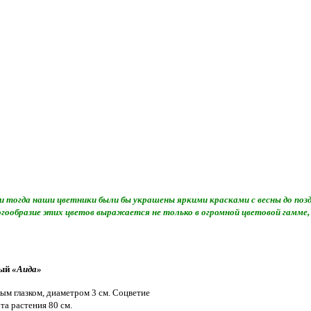
, и тогда наши цветники были бы украшены яркими красками с весны до по
гообразие этих цветов выражается не только в огромной цветовой гамме, 
тый
«
Аида
»
м глазком, диаметром 3 см.
Соцветие
та растения 80 см.