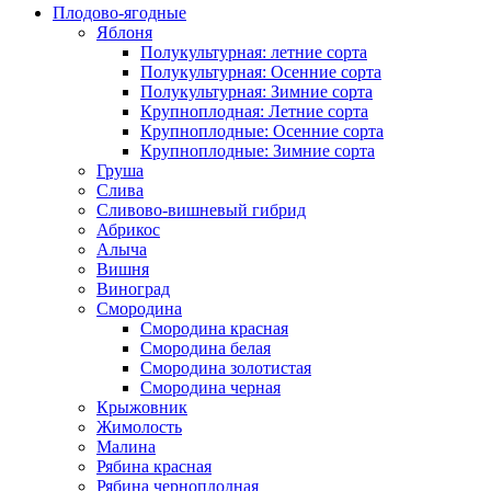
Плодово-ягодные
Яблоня
Полукультурная: летние сорта
Полукультурная: Осенние сорта
Полукультурная: Зимние сорта
Крупноплодная: Летние сорта
Крупноплодные: Осенние сорта
Крупноплодные: Зимние сорта
Груша
Слива
Сливово-вишневый гибрид
Абрикос
Алыча
Вишня
Виноград
Смородина
Смородина красная
Смородина белая
Смородина золотистая
Смородина черная
Крыжовник
Жимолость
Малина
Рябина красная
Рябина черноплодная