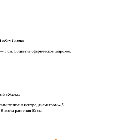
 «Кох Гезан»
 — 5 см.
Соцветие сферическое
широкое.
ый «Успех»
ым глазком в центре, диаметром 4,5
.
Высота растения 65 см.