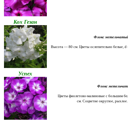
Кох Гезан
Флокс метельчатый
Высота — 80 см.
Цветы ослепительно белые, d
Успех
Флокс метельчат
Цветы фиолетово-малиновые с большим бел
см.
Соцветие округлое, рыхлое