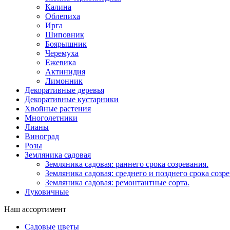
Калина
Облепиха
Ирга
Шиповник
Боярышник
Черемуха
Ежевика
Актинидия
Лимонник
Декоративные деревья
Декоративные кустарники
Хвойные растения
Многолетники
Лианы
Виноград
Розы
Земляника садовая
Земляника садовая: раннего срока созревания.
Земляника садовая: среднего и позднего срока созре
Земляника садовая: ремонтантные сорта.
Луковичные
Наш ассортимент
Садовые цветы