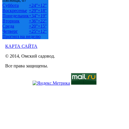
Пятница, 07
Суббота
+
24°
+
12°
Воскресенье
+
29°
+
18°
Понедельник
+
34°
+
19°
Вторник
+
36°
+
22°
Среда
+
20°
+
15°
Четверг
+
25°
+
12°
Прогноз на неделю
КАРТА САЙТА
© 2014, Омский садовод.
Все права защищены.