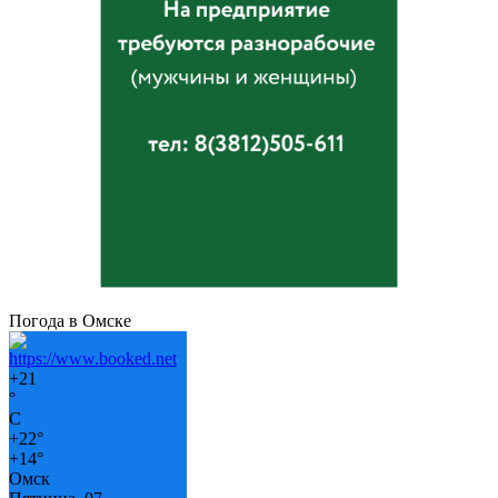
Погода в Омске
+
21
°
C
+
22°
+
14°
Омск