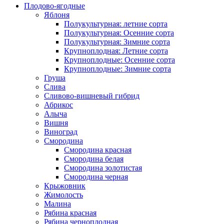
Плодово-ягодные
Яблоня
Полукультурная: летние сорта
Полукультурная: Осенние сорта
Полукультурная: Зимние сорта
Крупноплодная: Летние сорта
Крупноплодные: Осенние сорта
Крупноплодные: Зимние сорта
Груша
Слива
Сливово-вишневый гибрид
Абрикос
Алыча
Вишня
Виноград
Смородина
Смородина красная
Смородина белая
Смородина золотистая
Смородина черная
Крыжовник
Жимолость
Малина
Рябина красная
Рябина черноплодная