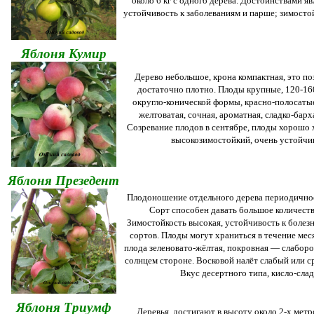
около 6 кг с одного дерева. Достоинствами я
устойчивость к заболеваниям и парше; зимостой
Яблоня
Кумир
Дерево небольшое, крона компактная, это по
достаточно плотно. Плоды крупные, 120-160 г
округло-конической формы, красно-полосатые
желтоватая, сочная, ароматная, сладко-барх
Созревание плодов в сентябре, плоды хорошо 
высокозимостойкий, очень устойчив
Яблоня
Презедент
Плодоношение отдельного дерева периодичное
Сорт способен давать большое количеств
Зимостойкость высокая, устойчивость к болез
сортов. Плоды могут храниться в течение меся
плода зеленовато-жёлтая, покровная — слабор
солнцем стороне. Восковой налёт слабый или ср
Вкус десертного типа, кисло-сла
Яблоня Триумф
Деревья достигают в высоту около 2-х метр