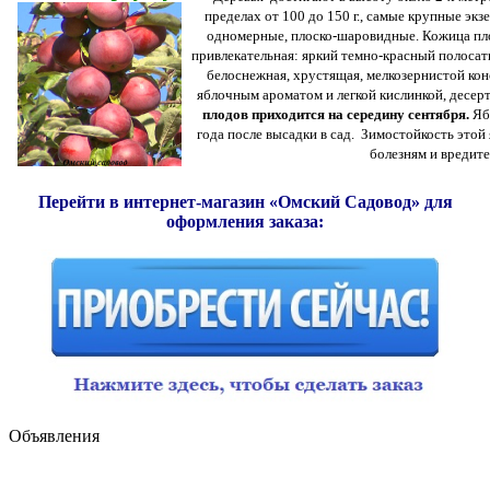
пределах от 100 до 150 г., самые крупные экз
одномерные, плоско-шаровидные. Кожица плот
привлекательная: яркий темно-красный полосат
белоснежная, хрустящая, мелкозернистой кон
яблочным ароматом и легкой кислинкой, десер
плодов приходится на середину сентября.
Ябл
года после высадки в сад. Зимостойкость этой
болезням и вредите
Перейти в интернет-магазин «Омский Садовод» для
оформления заказа:
Объявления