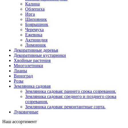
Калина
Облепиха
Ирга
Шиповник
Боярышник
Черемуха
Ежевика
Актинидия
Лимонник
Декоративные деревья
Декоративные кустарники
Хвойные растения
Многолетники
Лианы
Виноград
Розы
Земляника садовая
Земляника садовая: раннего срока созревания.
Земляника садовая: среднего и позднего срока
созревания.
Земляника садовая: ремонтантные сорта.
Луковичные
Наш ассортимент