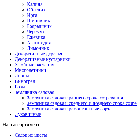
Калина
Облепиха
Ирга
Шиповник
Боярышник
Черемуха
Ежевика
Актинидия
Лимонник
Декоративные деревья
Декоративные кустарники
Хвойные растения
Многолетники
Лианы
Виноград
Розы
Земляника садовая
Земляника садовая: раннего срока созревания.
Земляника садовая: среднего и позднего срока созре
Земляника садовая: ремонтантные сорта.
Луковичные
Наш ассортимент
Садовые цветы