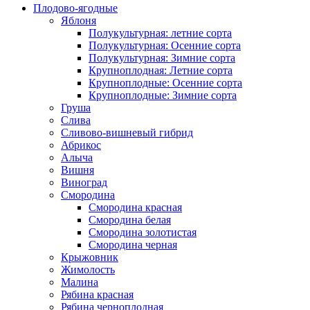
Плодово-ягодные
Яблоня
Полукультурная: летние сорта
Полукультурная: Осенние сорта
Полукультурная: Зимние сорта
Крупноплодная: Летние сорта
Крупноплодные: Осенние сорта
Крупноплодные: Зимние сорта
Груша
Слива
Сливово-вишневый гибрид
Абрикос
Алыча
Вишня
Виноград
Смородина
Смородина красная
Смородина белая
Смородина золотистая
Смородина черная
Крыжовник
Жимолость
Малина
Рябина красная
Рябина черноплодная