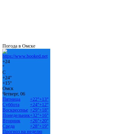
Погода в Омске
+
24
°
C
+
24°
+
15°
Омск
Четверг, 06
Пятница
+
22°
+
13°
Суббота
+
24°
+
12°
Воскресенье
+
29°
+
18°
Понедельник
+
32°
+
16°
Вторник
+
26°
+
20°
Среда
+
28°
+
19°
Прогноз на неделю